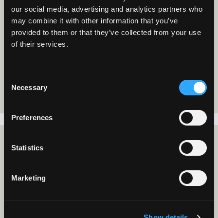
-
our social media, advertising and analytics partners who
Belgique
Turkiye
may combine it with other information that you’ve
provided to them or that they’ve collected from your use
Red Devils - UEFA Nations League qualifier
of their services.
vendredi 02 octobre 2026 - 20:45
Stadium Standard De Liège
Consent
Plus d'informations
Necessary
Selection
ACCÈS LIMITÉ
Preferences
Statistics
-
Belgique
Italie
Marketing
Red Devils - UEFA Nations League qualifier
dimanche 15 novembre 2026 - 20:45
Stade Roi Baudouin
Show details