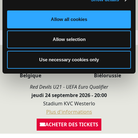
Plus d'informations
Allow all cookies
ACHETER DES TICKETS
Allow selection
RED DEVILS U21 - UEFA EURO QUALIFIER
Use necessary cookies only
-
Belgique
Biélorussie
Red Devils U21 - UEFA Euro Qualifier
jeudi 24 septembre 2026 - 20:00
Stadium KVC Westerlo
Plus d'informations
ACHETER DES TICKETS