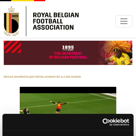
ERVAAR ONVERGETELIJKE VOETBALMOMENTEN ALS RED INSIDER