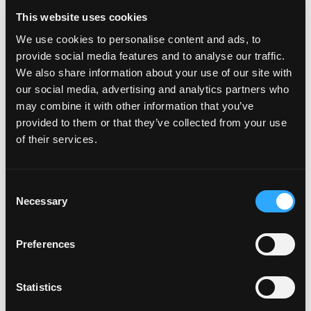
This website uses cookies
LID WORDEN
We use cookies to personalise content and ads, to
provide social media features and to analyse our traffic.
We also share information about your use of our site with
DE 1895 OFFICIAL BELGIAN FAN CLUB
our social media, advertising and analytics partners who
1895 is de officiële fanclub van de Rode Duivels & Red
may combine it with other information that you’ve
Flames. De 1895 Official Belgian Fan Club verenigt alle
provided to them or that they’ve collected from your use
fans van het Belgisch voetbal in één grote familie: de
of their services.
Belgian Red Insiders. Samen vormen we een
gemeenschap die de schoonheid van het Belgisch
Consent
voetbal viert en elke stap van onze teams volgt. Word
Necessary
Selection
lid voor slechts 25€ per jaar.
Preferences
Statistics